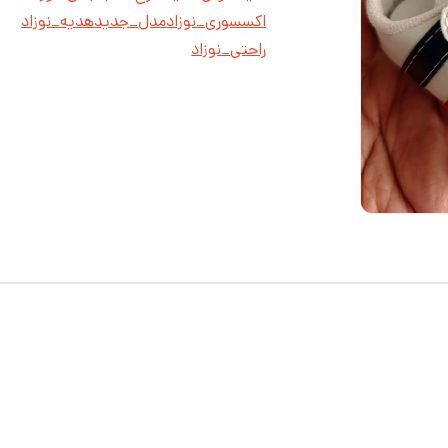
اکسسوری_نوزاد
مدل_جدید
هدیه_نوزاد
راحتی_نوزاد