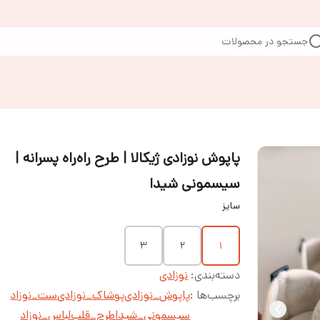
جستجو در محصولات
پاپوش نوزادی ژیکالا | طرح راه‌راه پسرانه |
سیسمونی شیدا
سایز
۳
۲
۱
دسته‌بندی
:
نوزادی
برچسب‌ها :
پاپوش_نوزادی
پوشاک_نوزادی
ست_نوزاد
سیسمونی_شیدا
طرح_قلب
لباس_نوزاد