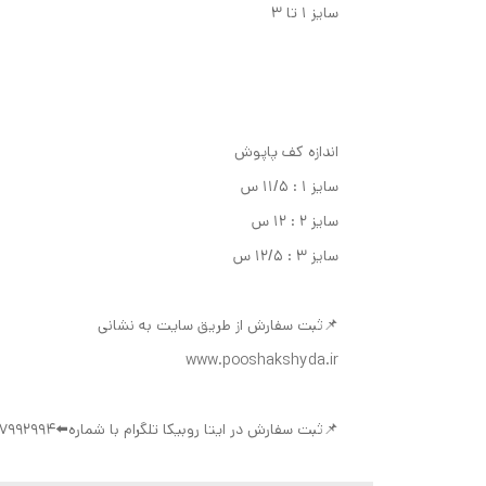
سایز ۱ تا ۳
اندازه کف پاپوش
سایز ۱ : ۱۱/۵ س
سایز ۲ : ۱۲ س
سایز ۳ : ۱۲/۵ س
📌ثبت سفارش از طریق سایت به نشانی
www.pooshakshyda.ir
📌ثبت سفارش در ایتا روبیکا تلگرام با شماره⬅️09377992994