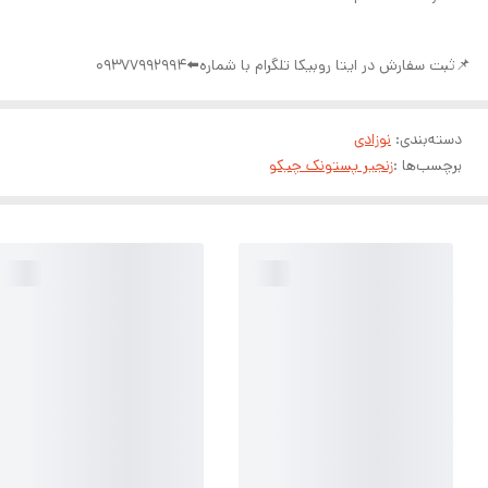
📌ثبت سفارش در ایتا روبیکا تلگرام با شماره⬅️09377992994
دسته‌بندی
:
نوزادی
برچسب‌ها :
زنجیر پستونک چیکو