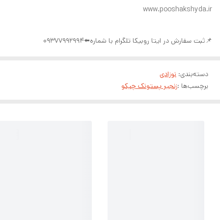
www.pooshakshyda.ir
📌ثبت سفارش در ایتا روبیکا تلگرام با شماره⬅️09377992994
دسته‌بندی
:
نوزادی
برچسب‌ها :
زنجیر پستونک چیکو