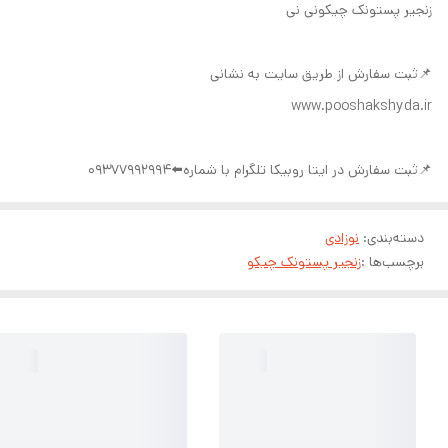
زنجیر پستونک چیکونی نی
📌ثبت سفارش از طریق سایت به نشانی
www.pooshakshyda.ir
📌ثبت سفارش در ایتا روبیکا تلگرام با شماره⬅️09377992994
دسته‌بندی
:
نوزادی
برچسب‌ها :
زنجیر پستونک چیکو