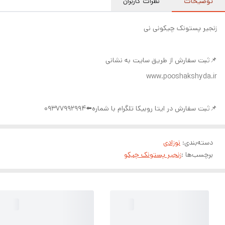
توضیحات
نظرات کاربران
زنجیر پستونک چیکونی نی
📌ثبت سفارش از طریق سایت به نشانی
www.pooshakshyda.ir
📌ثبت سفارش در ایتا روبیکا تلگرام با شماره⬅️09377992994
دسته‌بندی
:
نوزادی
برچسب‌ها :
زنجیر پستونک چیکو