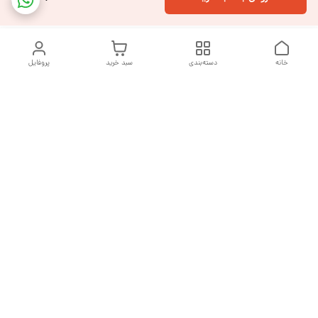
خانه
دسته‌بندی
سبد خرید
پروفایل
دسترسی سریع
تماس با ما
شکایات
درباره ما
قوانین و مقررات
سیاست حریم خصوصی
هفت روز هفته ، از ساعت ۹ صبح تا ۱۰ شب پاسخگوی شما هستیم
شماره تماس
09377992994