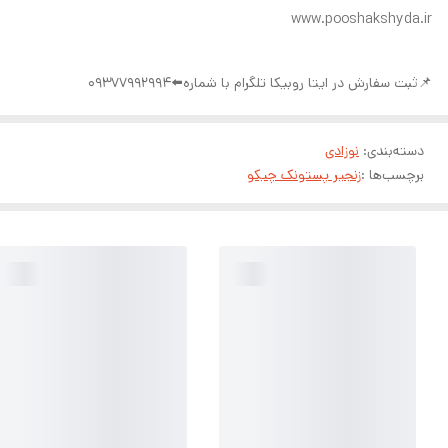
www.pooshakshyda.ir
📌ثبت سفارش در ایتا روبیکا تلگرام با شماره⬅️09377992994
دسته‌بندی
:
نوزادی
برچسب‌ها :
زنجیر پستونک چیکو