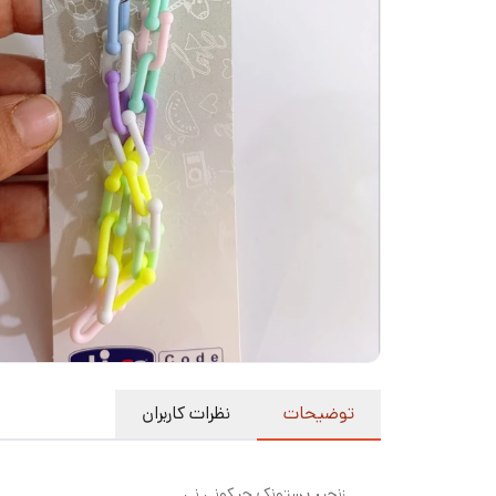
توضیحات
نظرات کاربران
زنجیر پستونک چیکونی نی