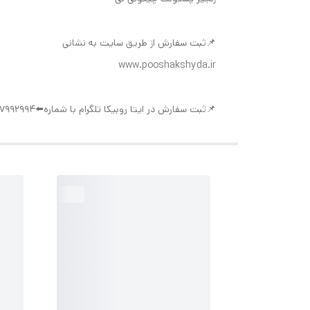
📌ثبت سفارش از طریق سایت به نشانی
www.pooshakshyda.ir
📌ثبت سفارش در ایتا روبیکا تلگرام با شماره⬅️09377992994