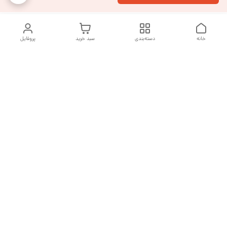
خانه
دسته‌بندی
سبد خرید
پروفایل
دسترسی سریع
تماس با ما
شکایات
درباره ما
قوانین و مقررات
سیاست حریم خصوصی
هفت روز هفته ، از ساعت ۹ صبح تا ۱۰ شب پاسخگوی شما هستیم
شماره تماس
09377992994