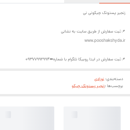
زنجیر پستونک چیکونی نی
📌ثبت سفارش از طریق سایت به نشانی
www.pooshakshyda.ir
📌ثبت سفارش در ایتا روبیکا تلگرام با شماره⬅️09377992994
دسته‌بندی
:
نوزادی
برچسب‌ها :
زنجیر پستونک چیکو