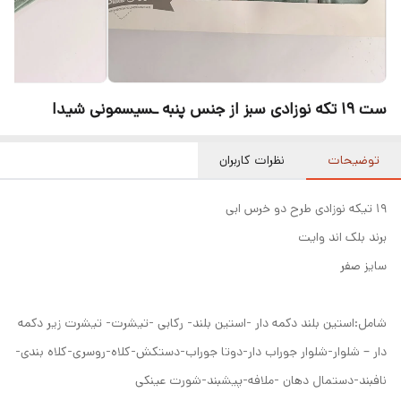
ست 19 تکه نوزادی سبز از جنس پنبه ـسیسمونی شیدا
توضیحات
نظرات کاربران
۱۹ تیکه نوزادی طرح دو خرس ابی
برند بلک اند وایت
سایز صفر
شامل:استین بلند دکمه دار -استین بلند- رکابی -تیشرت- تیشرت زیر دکمه
دار – شلوار-شلوار جوراب دار-دوتا جوراب-دستکش-کلاه-روسری-کلاه بندی-
نافبند-دستمال دهان -ملافه-پیشبند-شورت عینکی