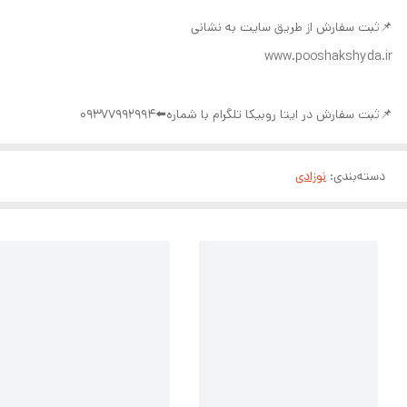
📌ثبت سفارش از طریق سایت به نشانی
www.pooshakshyda.ir
📌ثبت سفارش در ایتا روبیکا تلگرام با شماره⬅️09377992994
دسته‌بندی
:
نوزادی