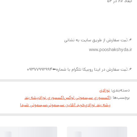
ابعاد ۸۷ در ۵۲
📌ثبت سفارش از طریق سایت به نشانی
www.pooshakshyda.ir
📌ثبت سفارش در ایتا روبیکا تلگرام با شماره⬅️09377992994
دسته‌بندی
:
نوزادی
برچسب‌ها :
اکسسوری سیسمونی لوکس
اکسسوری نوزاد
پشه بند
پشه بند نوزادی
خرید آنلاین سیسمونی
سیسمونی شیدا