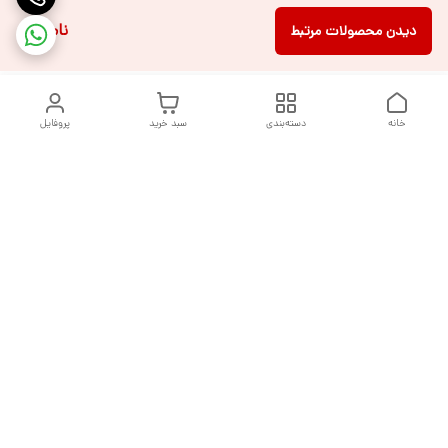
ناموجود
دیدن محصولات مرتبط
خانه
دسته‌بندی
سبد خرید
پروفایل
دسترسی سریع
تماس با ما
شکایات
درباره ما
قوانین و مقررات
سیاست حریم خصوصی
هفت روز هفته ، از ساعت ۹ صبح تا ۱۰ شب پاسخگوی شما هستیم