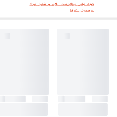
خرید_لباس_نوزادی
ست_بادی_و_شلوار_نوزاد
سیسمونی_شیدا