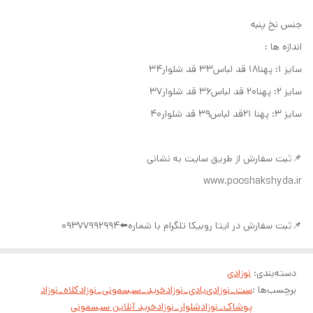
جنس نخ پنبه
اندازه ها :
سایز ۱‌: پهنا۱۸ قد لباس۳۳ قد شلوار۳۴
سایز ۲: پهنا۲۰ قد لباس۳۶ قد شلوار۳۷
سایز ۳: پهنا ۲۱قد لباس۳۹ قد شلوار۴۰
📌ثبت سفارش از طریق سایت به نشانی
www.pooshakshyda.ir
📌ثبت سفارش در ایتا روبیکا تلگرام با شماره⬅️09377992994
دسته‌بندی
:
نوزادی
برچسب‌ها :
ست_نوزادی
بادی_نوزاد
خرید_سیسمونی_نوزاد
کلاه_نوزاد
پوشاک_نوزاد
شلوار_نوزاد
خرید آنلاین سیسمونی