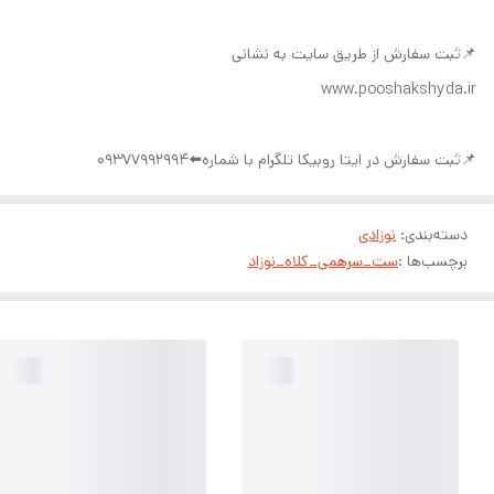
📌ثبت سفارش از طریق سایت به نشانی
www.pooshakshyda.ir
📌ثبت سفارش در ایتا روبیکا تلگرام با شماره⬅️09377992994
دسته‌بندی
:
نوزادی
برچسب‌ها :
ست_سرهمی_کلاه_نوزاد