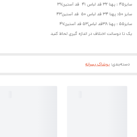
سایز45 : پهنا 32 قد لباس 41 قد آستین37
سایز 50: پهنا 34 قد لباس 50 قد آستین43
سایز55 : پهنا 38قد لباس53 قد آستین47
یک تا دوسانت اختلاف در اندازه گیری لحاظ کنید
دسته‌بندی
:
پوشاک پسرانه