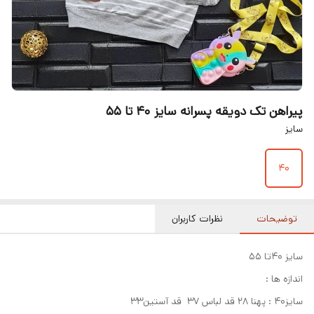
پیراهن تک دویقه پسرانه سایز ۴۰ تا ۵۵
سایز
۴۰
توضیحات
نظرات کاربران
سایز 40تا 55
اندازه ها :
سایز40 : پهنا 28 قد لباس 37 قد آستین33