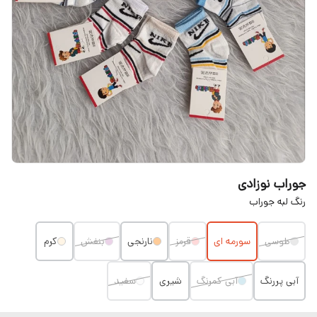
جوراب نوزادی
رنگ لبه جوراب
طوسی
سورمه ای
قرمز
نارنجی
بنفش
کرم
آبی پررنگ
آبی کمرنگ
شیری
سفید