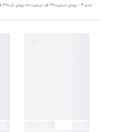
سایز ۴ : پهنای تیشرت۳۲ قد تیشرت۵۰ پهنای کت۳۷ قد کت ۴۴قدآستین۴۳ قد شلوار۷۳