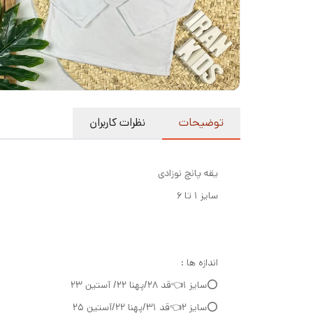
توضیحات
نظرات کاربران
یقه پانچ نوزادی
سایز ۱ تا ۶
اندازه ها :
⭕️سایز ۱👈قد ۲۸/پهنا ۲۲/ آستین ۲۳
⭕️سایز ۲👈قد ۳۱/پهنا ۲۲/آستین ۲۵