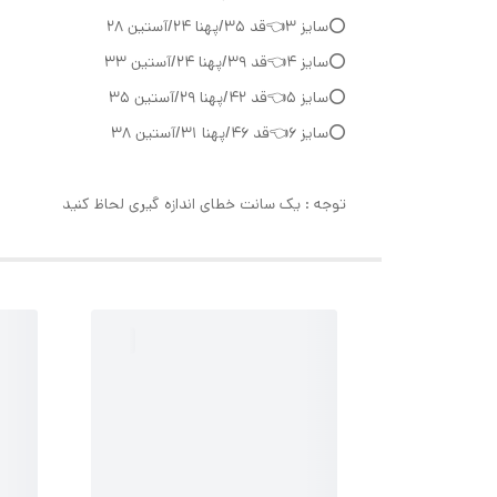
⭕️سایز ۳👈قد ۳۵/پهنا ۲۴/آستین ۲۸
⭕️سایز ۴👈قد ۳۹/پهنا ۲۴/آستین ۳۳
⭕️سایز ۵👈قد ۴۲/پهنا ۲۹/آستین ۳۵
⭕️سایز ۶👈قد ۴۶/پهنا ۳۱/آستین ۳۸
توجه : یک سانت خطای اندازه گیری لحاظ کنید