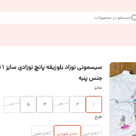
جستجو در محصولات
جنس پنبه
سایز
۶
۵
۴
۳
۲
۱
طرح
دختر ابی
دختر صورتی
دختر قرمز