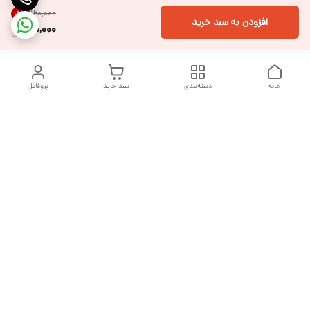
۱۲۰٬۰۰۰
16
%
افزودن به سبد خرید
100,000
خانه
دسته‌بندی
سبد خرید
پروفایل
دسترسی سریع
تماس با ما
شکایات
درباره ما
قوانین و مقررات
سیاست حریم خصوصی
هفت روز هفته ، از ساعت ۹ صبح تا ۱۰ شب پاسخگوی شما هستیم