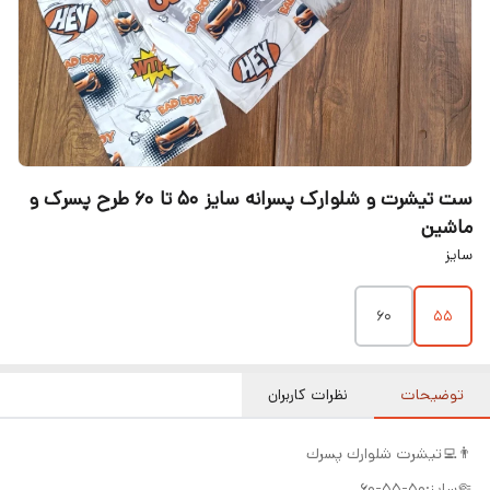
ست تیشرت و شلوارک پسرانه سایز ۵۰ تا ۶۰ طرح پسرک و
ماشین
سایز
۶۰
۵۵
توضیحات
نظرات کاربران
👨‍💻تيشرت شلوارك پسرك
🤏سایز:50-55-60