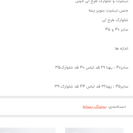
تیشرت و شلوارک طرح لی خرس
جنس تیشرت سوپر پنبه
شلوارک طرح لی
سایز 40 و 45
اندازه ها
سایز40 : پهنا 29 قد لباس 40 قد شلوارک35
سایز45 : پهنا31 قد لباس 44 قد شلوارک 39
دسته‌بندی
:
پوشاک پسرانه