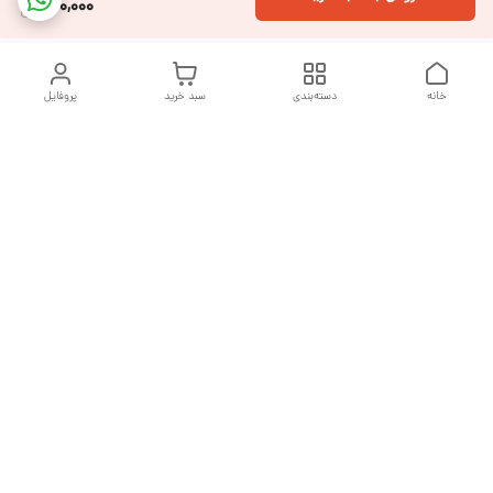
200,000
خانه
دسته‌بندی
سبد خرید
پروفایل
دسترسی سریع
تماس با ما
شکایات
درباره ما
قوانین و مقررات
سیاست حریم خصوصی
هفت روز هفته ، از ساعت ۹ صبح تا ۱۰ شب پاسخگوی شما هستیم
شماره تماس
09377992994