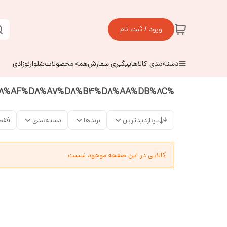
ورود / ثبت نام
دسته‌بندی کالاها
پیگیری سفارش
همه محصولات
شلوارنوزادی
%D8%B3%D8%AA%20%D8%A8%D9%87%D8%AF%D8%A7%D8%B4%D8%AA%DB%8C
پربازدیدترین
برندها
دسته‌بندی
فقط
کالایی در این صفحه موجود نیست