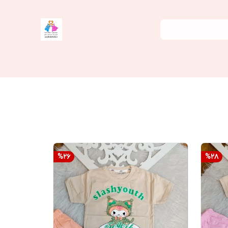
%
26
%
28