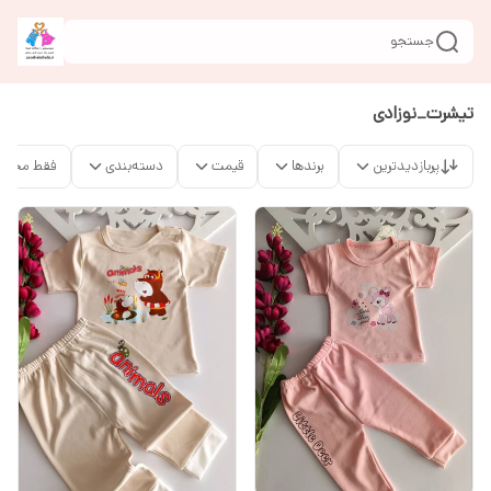
جستجو
تیشرت_نوزادی
پربازدیدترین
برندها
قیمت
دسته‌بندی
فقط محصو