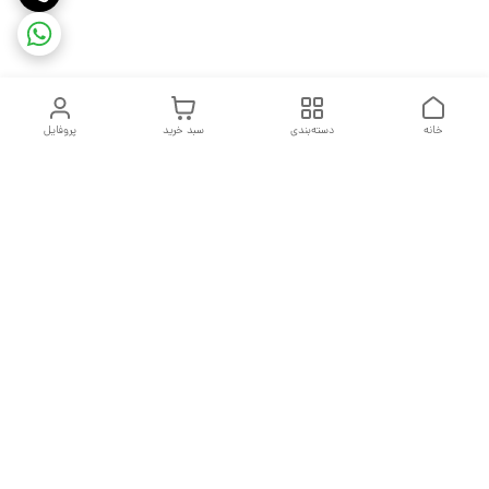
خانه
دسته‌بندی
سبد خرید
پروفایل
دسترسی سریع
تماس با ما
شکایات
درباره ما
قوانین و مقررات
سیاست حریم خصوصی
هفت روز هفته ، از ساعت ۹ صبح تا ۱۰ شب پاسخگوی شما هستیم