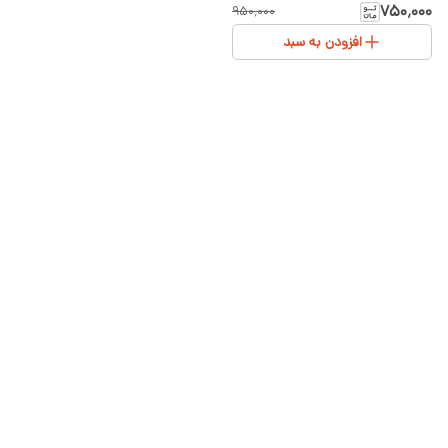
مامان و بابا” – رنگبندی متنوع
۷۵۰٬۰۰۰
۹۵۰٬۰۰۰
(سفید، صورتی، طوسی) سایز ۱ و ۲
افزودن به سبد