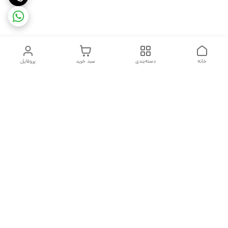
خانه
دسته‌بندی
سبد خرید
پروفایل
دسترسی سریع
تماس با ما
شکایات
درباره ما
قوانین و مقررات
سیاست حریم خصوصی
هفت روز هفته ، از ساعت ۹ صبح تا ۱۰ شب پاسخگوی شما هستیم