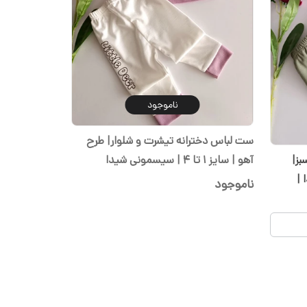
ناموجود
ست لباس دخترانه تیشرت و شلوار| طرح
آهو | سایز ۱ تا ۴ | سیسمونی شیدا
بز|
دودا |
ناموجود