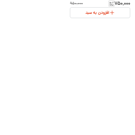
مامان و بابا” – رنگبندی متنوع
۷۵۰٬۰۰۰
۹۵۰٬۰۰۰
(سفید، صورتی، طوسی) سایز ۱ و ۲
افزودن به سبد