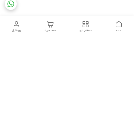
خانه
دسته‌بندی
سبد خرید
پروفایل
دسترسی سریع
تماس با ما
شکایات
درباره ما
قوانین و مقررات
سیاست حریم خصوصی
هفت روز هفته ، از ساعت ۹ صبح تا ۱۰ شب پاسخگوی شما هستیم
شماره تماس
09377992994