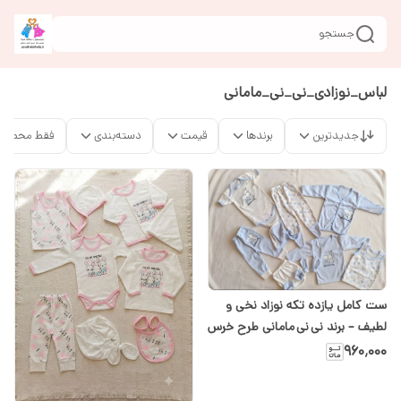
جستجو
لباس_نوزادی_نی_نی_مامانی
جدیدترین
برندها
قیمت
دسته‌بندی
فقط محصولا
ست کامل یازده تکه نوزاد نخی و
لطیف – برند نی نی مامانی طرح خرس
آبی در سیسمونی شیدا
۹۶۰٬۰۰۰