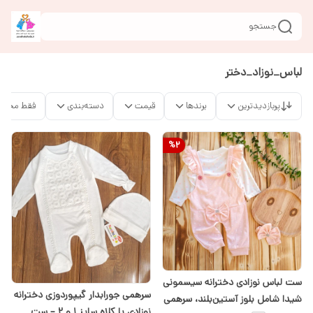
جستجو
لباس_نوزاد_دختر
پربازدیدترین
برندها
قیمت
دسته‌بندی
فقط محصو
%
2
ست لباس نوزادی دخترانه سیسمونی
سرهمی جورابدار گیپوردوزی دخترانه
شیدا شامل بلوز آستین‌بلند، سرهمی
نوزادی با کلاه سایز ۱ و ۲ – ست