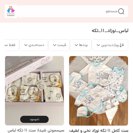
جستجو
لباس_نوزاد_11_تکه
پربازدیدترین
برندها
قیمت
دسته‌بندی
فقط محصو
ناموجود
سیسمونی شیدا: ست 11 تکه لباس
ست کامل ۱۱ تکه نوزاد نخی و لطیف