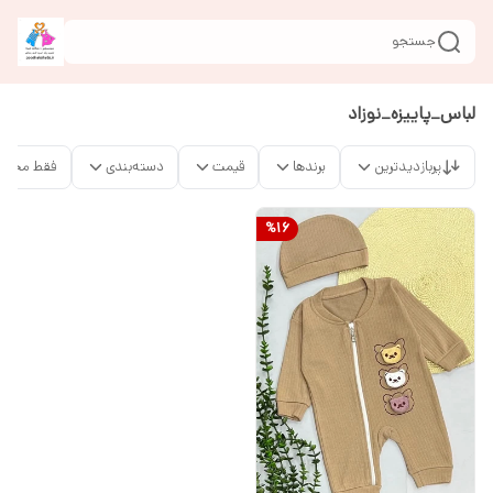
جستجو
لباس_پاییزه_نوزاد
پربازدیدترین
برندها
قیمت
دسته‌بندی
فقط محصو
%
16