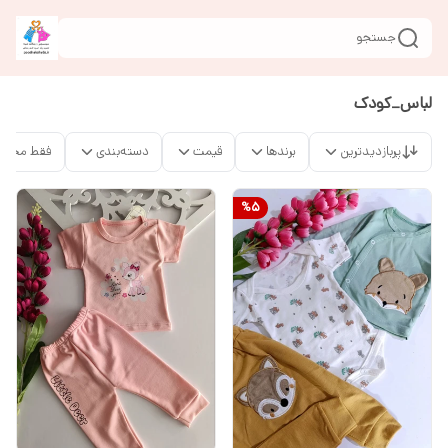
جستجو
لباس_کودک
پربازدیدترین
برندها
قیمت
دسته‌بندی
فقط محصو
%
5