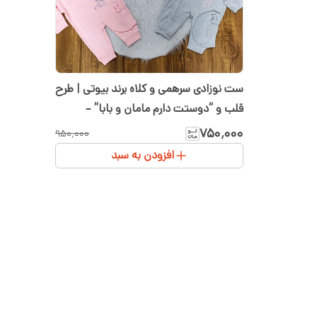
ست نوزادی سرهمی و کلاه برند بیوتی | طرح
قلب و “دوستت دارم مامان و بابا” –
رنگبندی متنوع (سفید، صورتی، طوسی)
۷۵۰٬۰۰۰
۹۵۰٬۰۰۰
سایز ۱ و ۲
افزودن به سبد