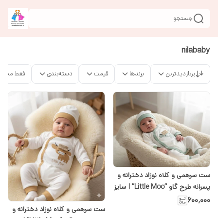
جستجو
nilababy
پربازدیدترین
برندها
قیمت
دسته‌بندی
فقط محصو
ست سرهمی و کلاه نوزاد دخترانه و
پسرانه طرح گاو “Little Moo” | سایز
۱ و ۲ | سبز
۶۰۰٬۰۰۰
ست سرهمی و کلاه نوزاد دخترانه و