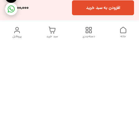
2,000,000
افزودن به سبد خرید
خانه
دسته‌بندی
سبد خرید
پروفایل
دسترسی سریع
تماس با ما
شکایات
درباره ما
قوانین و مقررات
سیاست حریم خصوصی
هفت روز هفته ، از ساعت ۹ صبح تا ۱۰ شب پاسخگوی شما هستیم