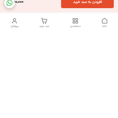
1,100,000
افزودن به سبد خرید
خانه
دسته‌بندی
سبد خرید
پروفایل
دسترسی سریع
تماس با ما
شکایات
درباره ما
قوانین و مقررات
سیاست حریم خصوصی
هفت روز هفته ، از ساعت ۹ صبح تا ۱۰ شب پاسخگوی شما هستیم
شماره تماس
09377992994