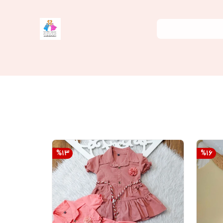
%
13
%
16