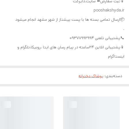
📱ثبت سفارش⬅️ سایت,دایرکت
pooshakshyda.ir
📦ارسال تمامی بسته ها با پست پیشتاز از شهر مشهد انجام میشود
.
📞پشتیبانی تلفنی ۰۹۳۷۷۹۹۲۹۹۴
📱پشتیبانی انلاین ۲۴ساعته در پیام رسان های ایتا ،روبیکا،تلگرام و
اینستاگرام
دسته‌بندی
:
پوشاک دخترانه