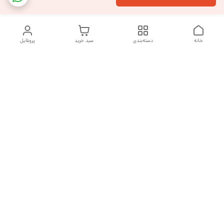
خانه
دسته‌بندی
سبد خرید
پروفایل
دسترسی سریع
تماس با ما
شکایات
درباره ما
قوانین و مقررات
سیاست حریم خصوصی
هفت روز هفته ، از ساعت ۹ صبح تا ۱۰ شب پاسخگوی شما هستیم
شماره تماس
09377992994