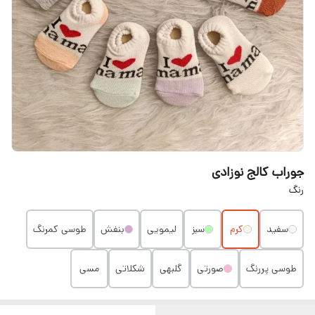
جوراب کالج نوزادی
رنگ
سفید
کرم
سبز
لیمویی
بنفش
طوسی کمرنگ
طوسی پررنگ
صورتی
گلبهی
شکلاتی
مسی