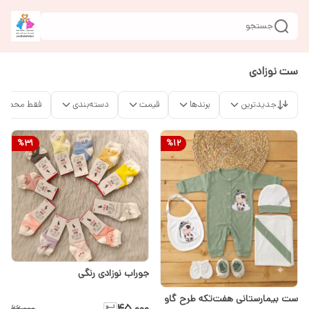
جستجو
ست نوزادی
جدیدترین
برندها
قیمت
دسته‌بندی
فقط محصولا
%
31
%
12
جوراب نوزادی رنگی
ست بیمارستانی هفت‌تکه طرح گاو
۴۵٬۰۰۰
۶۶٬۰۰۰