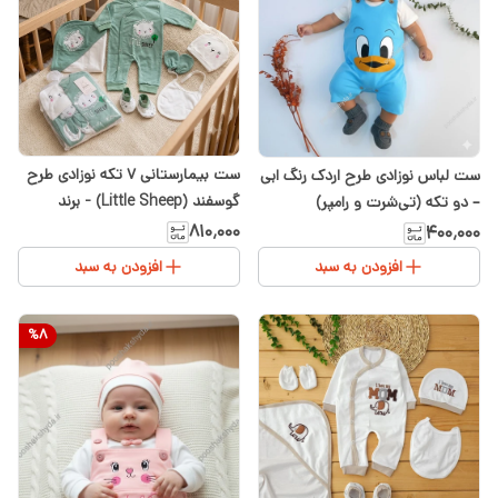
ست بیمارستانی ۷ تکه نوزادی طرح
ست لباس نوزادی طرح اردک رنگ ابی
گوسفند (Little Sheep) - برند
– دو تکه (تی‌شرت و رامپر)
Youna
سیسمونی نوزادی شیدا
۸۱۰٬۰۰۰
۴۰۰٬۰۰۰
افزودن به سبد
افزودن به سبد
%
8