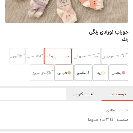
جوراب نوزادی رنگی
رنگ
طوسی روشن
صورتی کمرنگ
صورتی پررنگ
لیمویی
آبی
بنفش
زرد
کالباسی
خردلی
طوسی تیره
توضیحات
نظرات کاربران
جوراب نوزادی
مناسب ۱ تا ۳ ماه حدودا