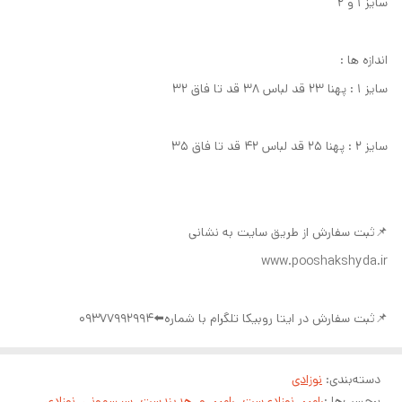
سایز ۱ و ۲
اندازه ها :
سایز ۱ : پهنا ۲۳ قد لباس ۳۸ قد تا فاق ۳۲
سایز ۲ : پهنا ۲۵ قد لباس ۴۲ قد تا فاق ۳۵
📌ثبت سفارش از طریق سایت به نشانی
www.pooshakshyda.ir
📌ثبت سفارش در ایتا روبیکا تلگرام با شماره⬅️09377992994
دسته‌بندی
:
نوزادی
برچسب‌ها :
رامپر_نوزادی
ست_رامپر_و_هدبند
ست_سیسمونی_نوزادی