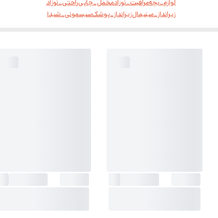
لوازم_بچه
مراقبت_نوزاد
مخمل_چاپی
راحتی_نوزاد
زیرانداز_مینیمال
زیرانداز_پوشک
سیسمونی_شیدا