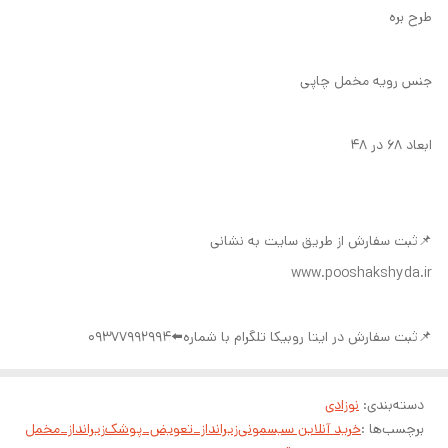
طرح بره
جنس رویه مخمل چاپی
ابعاد ۶۸ در ۴۸
📌ثبت سفارش از طریق سایت به نشانی
www.pooshakshyda.ir
📌ثبت سفارش در ایتا روبیکا تلگرام با شماره⬅️09377992994
دسته‌بندی
:
نوزادی
برچسب‌ها :
خرید آنلاین سیسمونی
زیرانداز_تعویض_پوشک
زیرانداز_مخمل