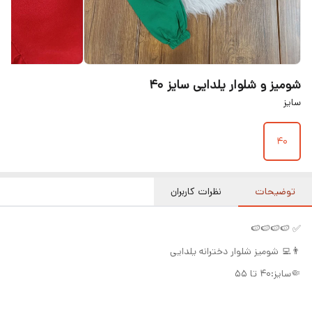
شومیز و شلوار یلدایی سایز ۴۰
سایز
۴۰
توضیحات
نظرات کاربران
✅ 🍉🍉🍉🍉
👨‍💻 شومیز شلوار دخترانه یلدایی
🤏سایز:۴۰ تا ۵۵