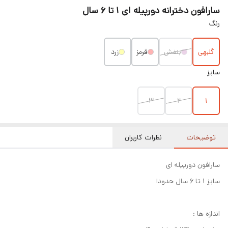
سارافون دخترانه دورپیله ای ۱ تا ۶ سال
رنگ
گلبهی
بنفش
قرمز
زرد
سایز
۳
2
1
توضیحات
نظرات کاربران
سارافون دورپیله ای
سایز ۱ تا ۶ سال حدودا
اندازه ها :