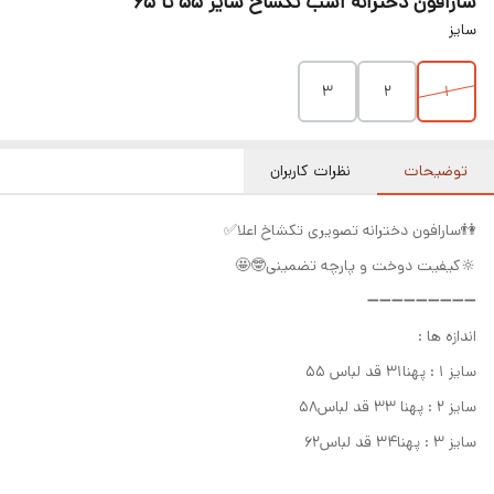
سارافون دخترانه اسب تکشاخ سایز ۵۵ تا ۶۵
سایز
۳
۲
۱
توضیحات
نظرات کاربران
👫سارافون دخترانه تصویری تکشاخ اعلا✅
🔆کیفیت دوخت و پارچه تضمینی🤓🤩
➖➖➖➖➖➖➖➖➖
اندازه ها :
سایز ۱ : پهنا۳۱ قد لباس ۵۵
سایز ۲ : پهنا ۳۳ قد لباس۵۸
سایز ۳ : پهنا۳۴ قد لباس۶۲