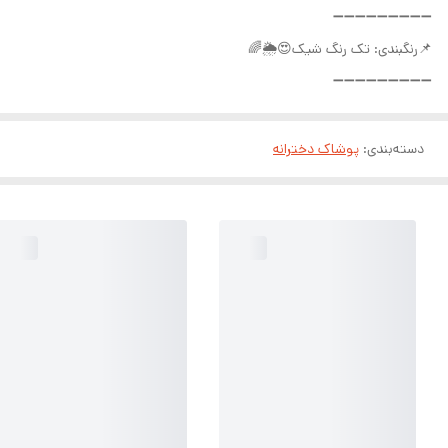
➖➖➖➖➖➖➖➖➖
📌رنگبندی: تک رنگ شیک😍🌦🌈
➖➖➖➖➖➖➖➖➖
دسته‌بندی
:
پوشاک دخترانه