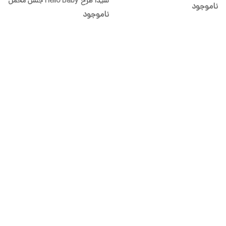
شیدا طرح Hello Baby جنس مخمل
ناموجود
ناموجود